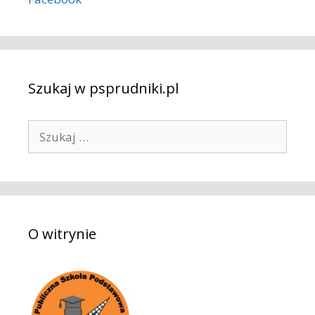
Szukaj w psprudniki.pl
S
z
u
k
a
j
O witrynie
: