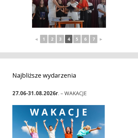
◄
1
2
3
4
5
6
7
►
Najbliższe wydarzenia
27.06-31.08.2026r
. – WAKACJE