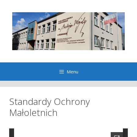
Przeskocz
do
treści
Menu
Standardy Ochrony
Małoletnich