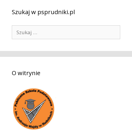
Szukaj w psprudniki.pl
S
z
u
k
a
j
O witrynie
: