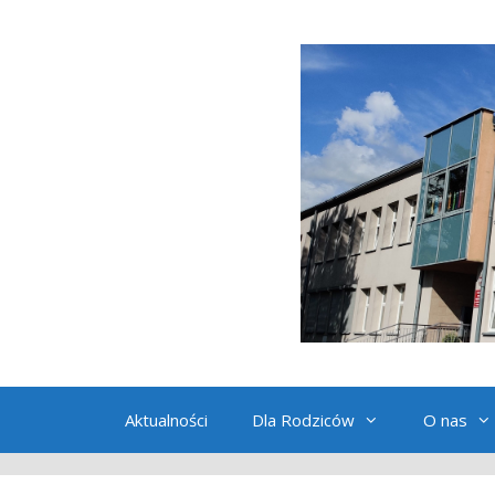
Przeskocz
do
treści
Aktualności
Dla Rodziców
O nas