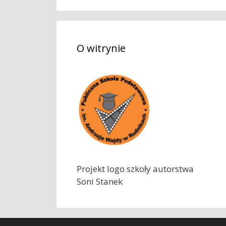
k
a
j
O witrynie
:
Projekt logo szkoły autorstwa
Soni Stanek