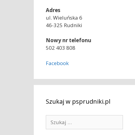
Adres
ul. Wieluńska 6
46-325 Rudniki
Nowy nr telefonu
502 403 808
Facebook
Szukaj w psprudniki.pl
S
z
u