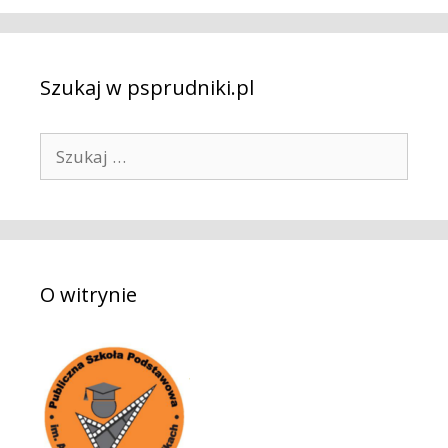
Szukaj w psprudniki.pl
S
z
u
k
a
j
O witrynie
: