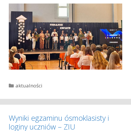
K
aktualności
a
t
e
g
Wyniki egzaminu ósmoklasisty i
o
loginy uczniów – ZIU
r