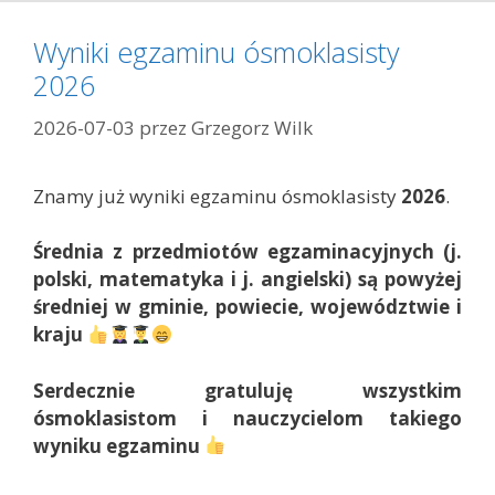
e
g
Wyniki egzaminu ósmoklasisty
o
2026
r
i
2026-07-03
przez
Grzegorz Wilk
e
Znamy już wyniki egzaminu ósmoklasisty
2026
.
Średnia z przedmiotów egzaminacyjnych (j.
polski, matematyka i j. angielski) są powyżej
średniej w gminie, powiecie, województwie i
kraju
Serdecznie gratuluję wszystkim
ósmoklasistom i nauczycielom takiego
wyniku egzaminu