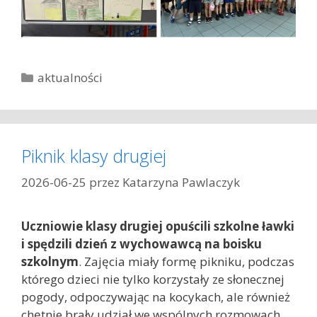
K
aktualności
a
t
e
g
Piknik klasy drugiej
o
r
2026-06-25
przez
Katarzyna Pawlaczyk
i
e
Uczniowie klasy drugiej opuścili szkolne ławki
i spędzili dzień z wychowawcą na boisku
szkolnym
. Zajęcia miały formę pikniku, podczas
którego dzieci nie tylko korzystały ze słonecznej
pogody, odpoczywając na kocykach, ale również
chętnie brały udział we wspólnych rozmowach,