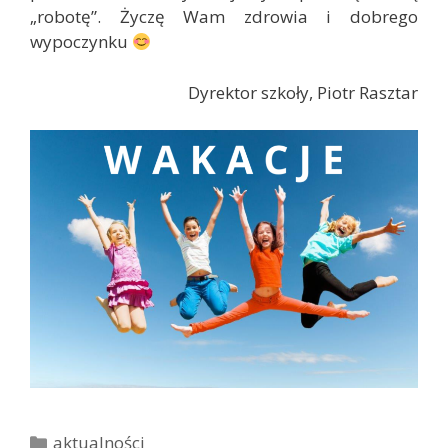
„robotę”. Życzę Wam zdrowia i dobrego
wypoczynku
Dyrektor szkoły, Piotr Rasztar
K
aktualności