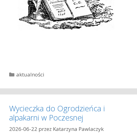
K
aktualności
a
t
e
g
Wycieczka do Ogrodzieńca i
o
alpakarni w Poczesnej
r
i
2026-06-22
przez
Katarzyna Pawlaczyk
e