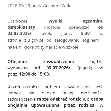
i
2026-06-29
przez
Grzegorz Wilk
e
Uczniowie,
wyniki egzaminu
ósmoklasisty
możecie sprawdzić
od
03.07.2026r
. około godz.
8:30
na
stronie
ziu.gov.pl
po zalogowaniu loginem i
hasłem, które otrzymaliście w szkole.
Oficjalne zaświadczenie
będzie
wydawane
od 03.07.2026r
. (piątek) od
godz.
12:00 do 15:00
.
Uczeń
osobiście odbiera zaświadczenie. Jeśli
jednak nie będzie takiej możliwości,
zaświadczenie
może odebrać rodzic
lub
osoba
oficjalnie upoważniona przez rodzica
. W