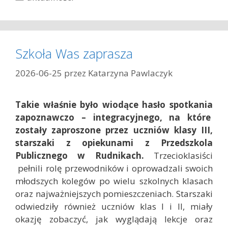
a
t
e
g
Szkoła Was zaprasza
o
r
2026-06-25
przez
Katarzyna Pawlaczyk
i
e
Takie właśnie było wiodące hasło spotkania
zapoznawczo – integracyjnego, na które
zostały zaproszone przez uczniów klasy III,
starszaki z opiekunami z Przedszkola
Publicznego w Rudnikach.
Trzecioklasiści
pełnili rolę przewodników i oprowadzali swoich
młodszych kolegów po wielu szkolnych klasach
oraz najważniejszych pomieszczeniach. Starszaki
odwiedziły również uczniów klas I i II, miały
okazję zobaczyć, jak wyglądają lekcje oraz