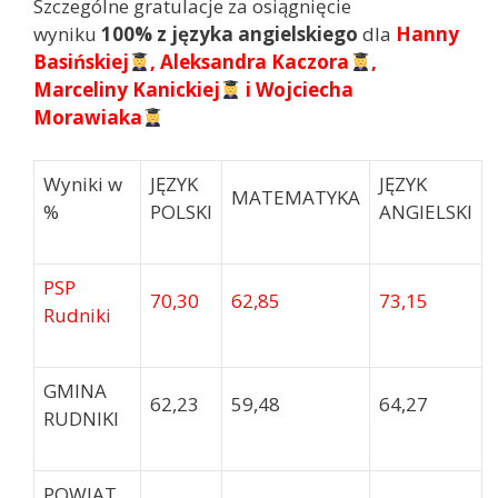
Szczególne gratulacje za osiągnięcie
wyniku
100% z
języka angielskiego
dla
Hanny
Basińskiej
, Aleksandra Kaczora
,
Marceliny Kanickiej
i Wojciecha
Morawiaka
Wyniki w
JĘZYK
JĘZYK
MATEMATYKA
%
POLSKI
ANGIELSKI
PSP
70,30
62,85
73,15
Rudniki
GMINA
62,23
59,48
64,27
RUDNIKI
POWIAT