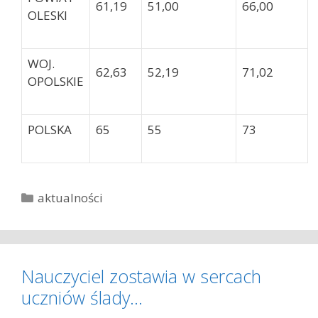
61,19
51,00
66,00
OLESKI
WOJ.
62,63
52,19
71,02
OPOLSKIE
POLSKA
65
55
73
K
aktualności
a
t
e
g
Nauczyciel zostawia w sercach
o
uczniów ślady…
r