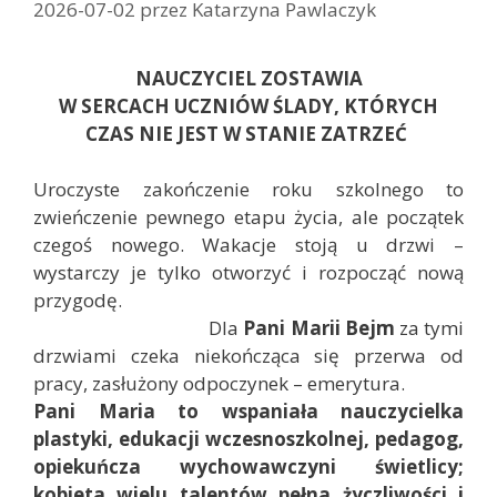
i
2026-07-02
przez
Katarzyna Pawlaczyk
e
NAUCZYCIEL ZOSTAWIA
W SERCACH UCZNIÓW ŚLADY, KTÓRYCH
CZAS NIE JEST W STANIE ZATRZEĆ
Uroczyste zakończenie roku szkolnego to
zwieńczenie pewnego etapu życia, ale początek
czegoś nowego. Wakacje stoją u drzwi –
wystarczy je tylko otworzyć i rozpocząć nową
przygodę.
Dla
Pani Marii Bejm
za tymi
drzwiami czeka niekończąca się przerwa od
pracy, zasłużony odpoczynek – emerytura.
Pani Maria to wspaniała nauczycielka
plastyki, edukacji wczesnoszkolnej, pedagog,
opiekuńcza wychowawczyni świetlicy;
kobieta wielu talentów pełna życzliwości i