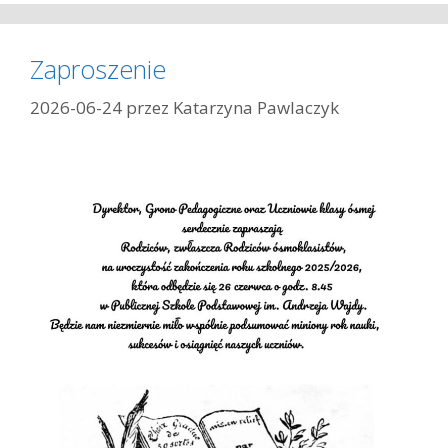
t
e
g
Zaproszenie
o
r
2026-06-24
przez
Katarzyna Pawlaczyk
i
e