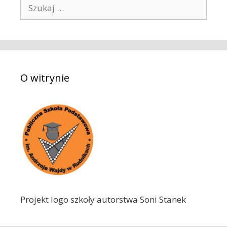
S
z
u
k
a
j
O witrynie
:
Projekt logo szkoły autorstwa Soni Stanek