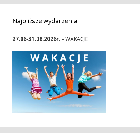
i
a
e
c
Najbliższe wydarzenia
z
w
p
27.06-31.08.2026r
. – WAKACJE
i
s
y