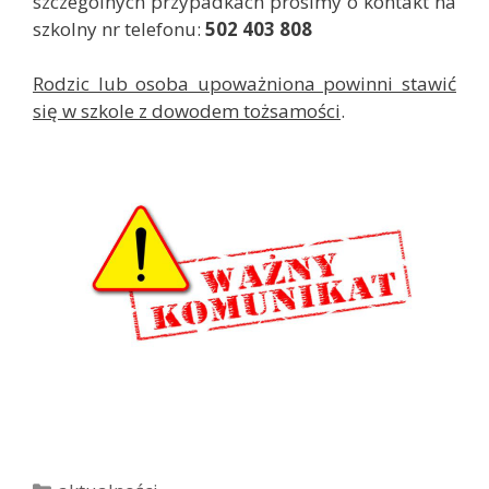
szczególnych przypadkach prosimy o kontakt na
szkolny nr telefonu:
502 403 808
Rodzic lub osoba upoważniona powinni stawić
się w szkole z dowodem tożsamości
.
K