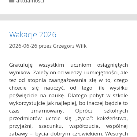
aktualności
a
t
e
g
Wakacje 2026
o
r
2026-06-26
przez
Grzegorz Wilk
i
e
Gratuluję wszystkim uczniom osiągniętych
wyników. Zależy on od wiedzy i umiejętności, ale
też od stopnia zaangażowania się w to, czego
chcecie się nauczyć, od tego, ile wysiłku
poświęcicie na naukę. Dlatego pobyt w szkole
wykorzystujcie jak najlepiej, bo inaczej będzie to
czas zmarnowany. Oprócz szkolnych
przedmiotów uczcie się „życia”: koleżeństwa,
przyjaźni, szacunku, współczucia, wspólnej
zabawy – bycia dobrym człowiekiem. Wesołych