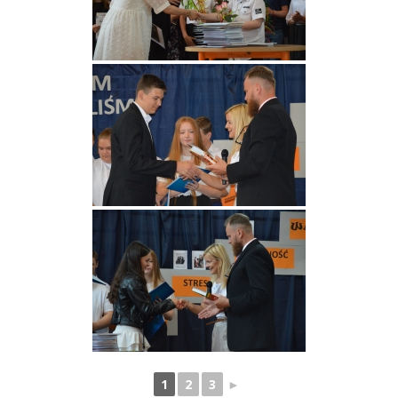
1
2
3
►