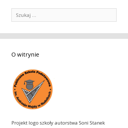
S
z
u
k
a
j
O witrynie
:
Projekt logo szkoły autorstwa Soni Stanek