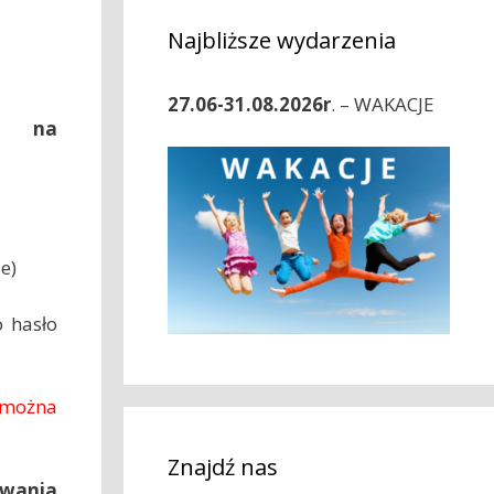
Najbliższe wydarzenia
27.06-31.08.2026r
. – WAKACJE
e na
e)
o hasło
 można
Znajdź nas
owania