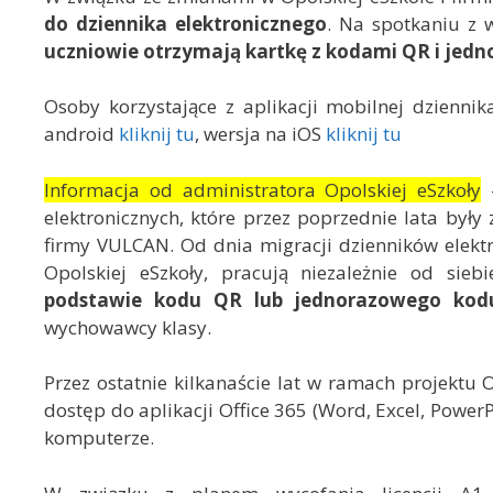
do dziennika elektronicznego
. Na spotkaniu z 
uczniowie otrzymają kartkę z kodami QR i jedn
Osoby korzystające z aplikacji mobilnej dzienni
android
kliknij tu
, wersja na iOS
kliknij tu
Informacja od administratora Opolskiej eSzkoły
–
elektronicznych, które przez poprzednie lata były
firmy VULCAN. Od dnia migracji dzienników elekt
Opolskiej eSzkoły, pracują niezależnie od sieb
podstawie kodu QR lub jednorazowego kod
wychowawcy klasy.
Przez ostatnie kilkanaście lat w ramach projektu 
dostęp do aplikacji Office 365 (Word, Excel, PowerP
komputerze.