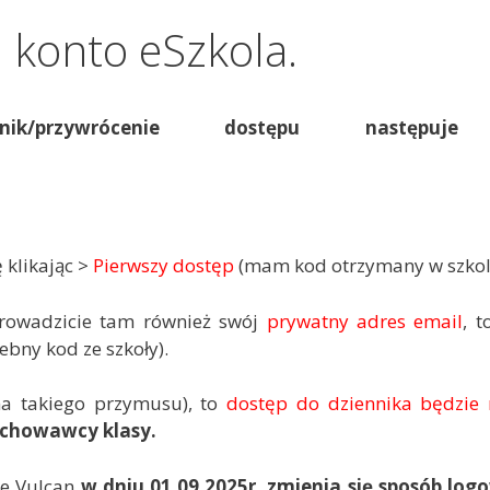
, konto eSzkola.
nik/przywrócenie dostępu następuj
 klikając >
Pierwszy dostęp
(mam kod otrzymany w szkol
rowadzicie tam również swój
prywatny adres email
, t
bny kod ze szkoły).
a takiego przymusu), to
dostęp do dziennika będzie
chowawcy klasy.
ie Vulcan
w dniu 01.09.2025r. zmienia się sposób log