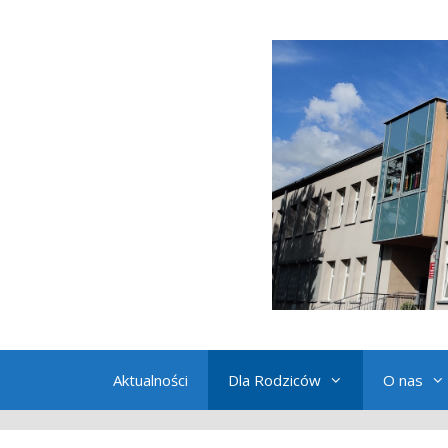
Przeskocz
do
treści
Aktualności
Dla Rodziców
O nas