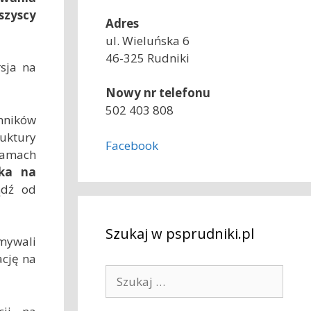
szyscy
Adres
ul. Wieluńska 6
46-325 Rudniki
rsja na
Nowy nr telefonu
502 403 808
nników
ruktury
Facebook
 ramach
ika na
ądź od
Szukaj w psprudniki.pl
ymywali
ację na
S
z
u