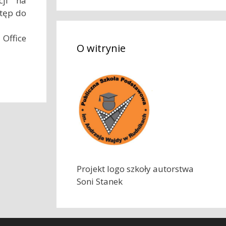
cji na
k
stęp do
a
j
 Office
O witrynie
:
Projekt logo szkoły autorstwa
Soni Stanek