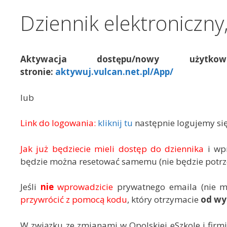
Dziennik elektroniczny
Aktywacja dostępu/nowy użytkow
stronie:
aktywuj.vulcan.net.pl/App/
lub
Link do logowania:
kliknij tu
następnie logujemy się
Jak już będziecie mieli dostęp do dziennika
i wp
będzie można resetować samemu (nie będzie potrze
Jeśli
nie
wprowadzicie
prywatnego emaila (nie m
przywrócić z pomocą kodu
, który otrzymacie
od wy
W związku ze zmianami w Opolskiej eSzkole i firm