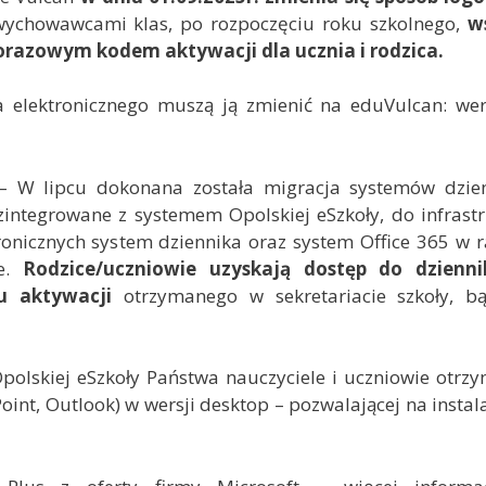
wychowawcami klas, po rozpoczęciu roku szkolnego,
w
orazowym kodem aktywacji dla ucznia i rodzica.
ka elektronicznego muszą ją zmienić na eduVulcan: we
 W lipcu dokonana została migracja systemów dzie
 zintegrowane z systemem Opolskiej eSzkoły, do infrast
ronicznych system dziennika oraz system Office 365 w
ie.
Rodzice/uczniowie uzyskają dostęp do dzienn
u aktywacji
otrzymanego w sekretariacie szkoły, b
Opolskiej eSzkoły Państwa nauczyciele i uczniowie otrz
oint, Outlook) w wersji desktop – pozwalającej na instal