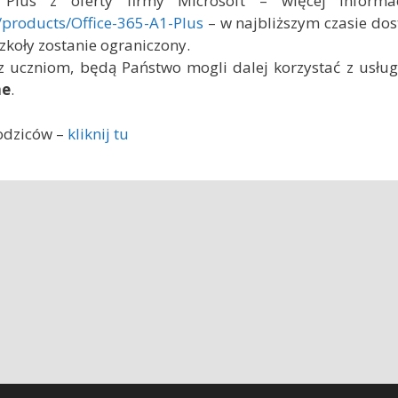
Plus z oferty firmy Microsoft – więcej informa
/products/Office-365-A1-Plus
– w najbliższym czasie do
zkoły zostanie ograniczony.
 uczniom, będą Państwo mogli dalej korzystać z usług
ne
.
rodziców –
kliknij tu