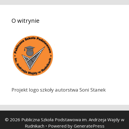
a
j
O witrynie
:
Projekt logo szkoły autorstwa Soni Stanek
© 2026 Publiczna Szkoła Podstawowa im. Andrzeja Wajdy w
Rudnikach
• Powered by
GeneratePress