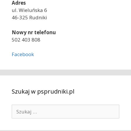
Adres
ul. Wieluńska 6
46-325 Rudniki
Nowy nr telefonu
502 403 808
Facebook
Szukaj w psprudniki.pl
S
z
u
k