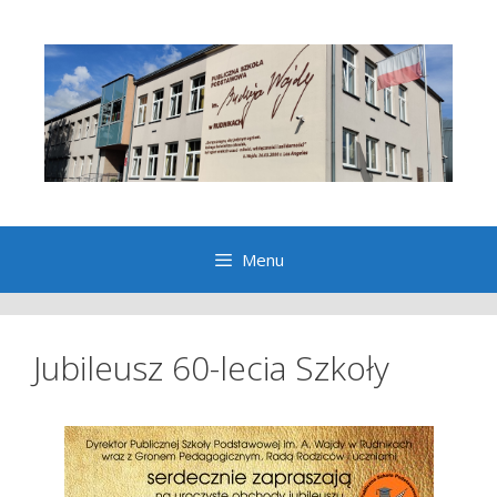
Przeskocz
do
treści
Menu
Jubileusz 60-lecia Szkoły