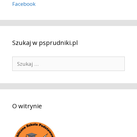
Facebook
Szukaj w psprudniki.pl
S
z
u
k
a
j
O witrynie
: