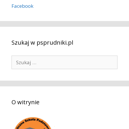
Facebook
Szukaj w psprudniki.pl
S
z
u
k
a
j
O witrynie
: