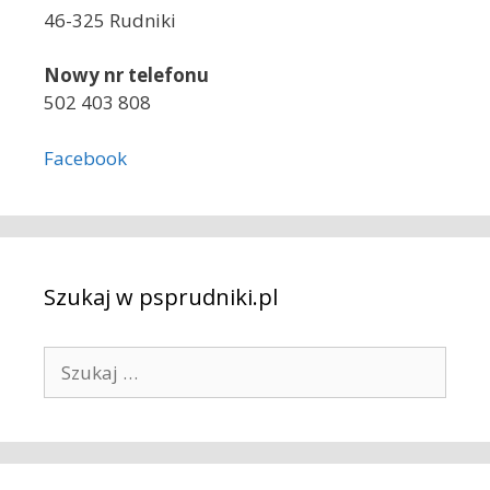
46-325 Rudniki
Nowy nr telefonu
502 403 808
Facebook
Szukaj w psprudniki.pl
S
z
u
k
a