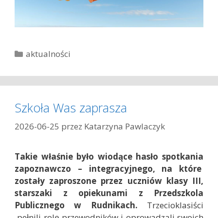
K
aktualności
a
t
e
g
Szkoła Was zaprasza
o
r
2026-06-25
przez
Katarzyna Pawlaczyk
i
e
Takie właśnie było wiodące hasło spotkania
zapoznawczo – integracyjnego, na które
zostały zaproszone przez uczniów klasy III,
starszaki z opiekunami z Przedszkola
Publicznego w Rudnikach.
Trzecioklasiści
pełnili rolę przewodników i oprowadzali swoich