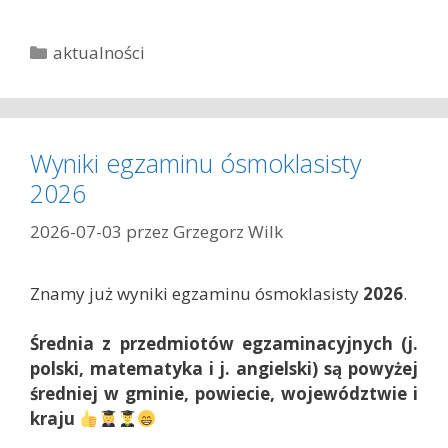
K
aktualności
a
t
e
g
Wyniki egzaminu ósmoklasisty
o
2026
r
i
2026-07-03
przez
Grzegorz Wilk
e
Znamy już wyniki egzaminu ósmoklasisty
2026
.
Średnia z przedmiotów egzaminacyjnych (j.
polski, matematyka i j. angielski) są powyżej
średniej w gminie, powiecie, województwie i
kraju