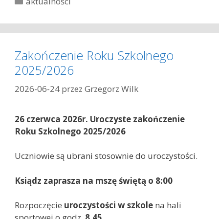
K
aktualności
a
t
e
g
Zakończenie Roku Szkolnego
o
2025/2026
r
i
2026-06-24
przez
Grzegorz Wilk
e
26 czerwca 2026r. Uroczyste zakończenie
Roku Szkolnego 2025/2026
Uczniowie są ubrani stosownie do uroczystości.
Ksiądz zaprasza na mszę świętą o 8:00
Rozpoczęcie
uroczystości
w szkole
na hali
sportowej o godz.
8.45