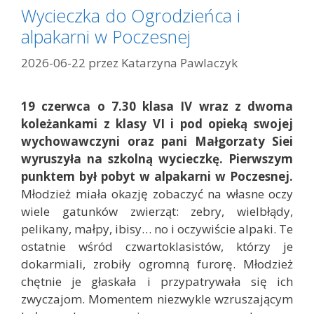
g
Wycieczka do Ogrodzieńca i
o
alpakarni w Poczesnej
r
i
2026-06-22
przez
Katarzyna Pawlaczyk
e
19 czerwca o 7.30 klasa IV wraz z dwoma
koleżankami z klasy VI i pod opieką swojej
wychowawczyni oraz pani Małgorzaty Siei
wyruszyła na szkolną wycieczkę. Pierwszym
punktem był pobyt w alpakarni w Poczesnej.
Młodzież miała okazję zobaczyć na własne oczy
wiele gatunków zwierząt: zebry, wielbłądy,
pelikany, małpy, ibisy… no i oczywiście alpaki. Te
ostatnie wśród czwartoklasistów, którzy je
dokarmiali, zrobiły ogromną furorę. Młodzież
chętnie je głaskała i przypatrywała się ich
zwyczajom. Momentem niezwykle wzruszającym