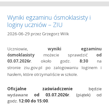
t
e
g
Wyniki egzaminu ósmoklasisty i
o
loginy uczniów – ZIU
r
i
2026-06-29
przez
Grzegorz Wilk
e
Uczniowie,
wyniki egzaminu
ósmoklasisty
możecie sprawdzić
od
03.07.2026r
. około godz.
8:30
na
stronie
ziu.gov.pl
po zalogowaniu loginem i
hasłem, które otrzymaliście w szkole.
Oficjalne zaświadczenie
będzie
wydawane
od 03.07.2026r
. (piątek) od
godz.
12:00 do 15:00
.