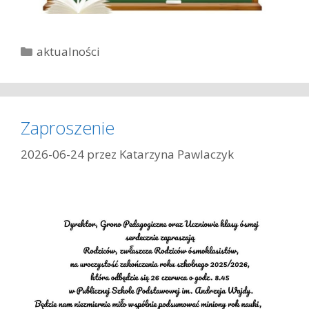
K
aktualności
a
t
e
g
Zaproszenie
o
r
2026-06-24
przez
Katarzyna Pawlaczyk
i
e