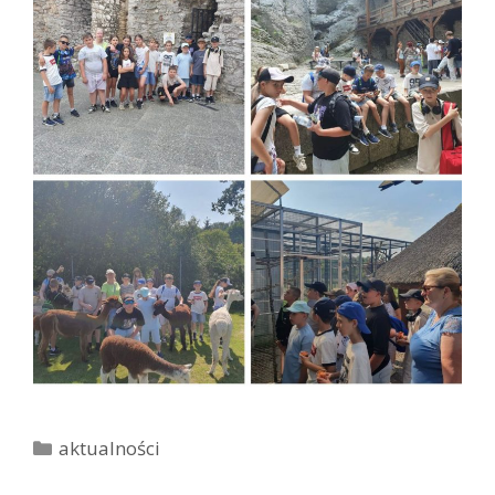
K
aktualności
a