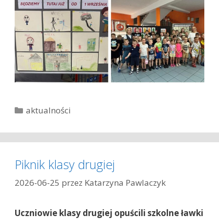
K
aktualności
a
t
e
g
Piknik klasy drugiej
o
r
2026-06-25
przez
Katarzyna Pawlaczyk
i
e
Uczniowie klasy drugiej opuścili szkolne ławki