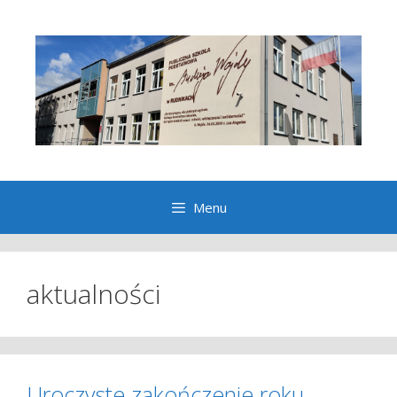
Przeskocz
do
treści
Menu
aktualności
Uroczyste zakończenie roku