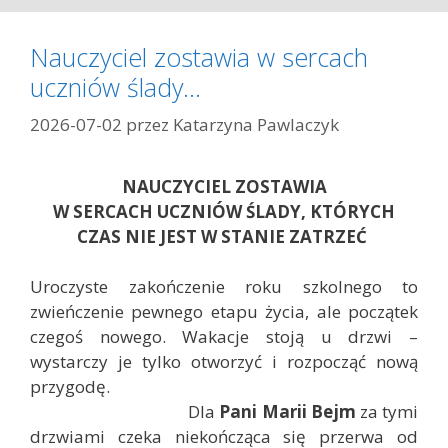
e
g
Nauczyciel zostawia w sercach
o
uczniów ślady…
r
i
2026-07-02
przez
Katarzyna Pawlaczyk
e
NAUCZYCIEL ZOSTAWIA
W SERCACH UCZNIÓW ŚLADY, KTÓRYCH
CZAS NIE JEST W STANIE ZATRZEĆ
Uroczyste zakończenie roku szkolnego to
zwieńczenie pewnego etapu życia, ale początek
czegoś nowego. Wakacje stoją u drzwi –
wystarczy je tylko otworzyć i rozpocząć nową
przygodę.
Dla
Pani Marii Bejm
za tymi
drzwiami czeka niekończąca się przerwa od