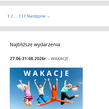
t
e
g
Z
1
2
…
133
Następne →
o
o
r
b
i
a
e
c
Najbliższe wydarzenia
z
w
p
27.06-31.08.2026r
. – WAKACJE
i
s
y