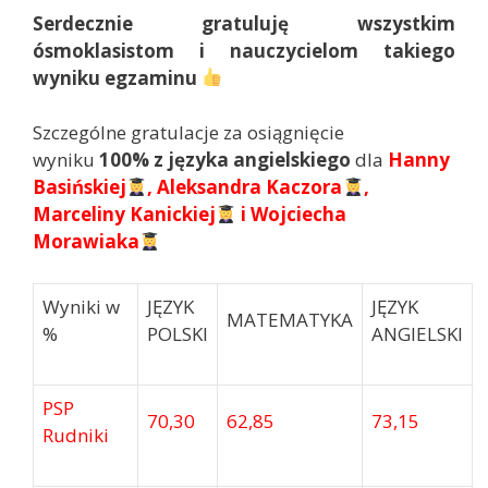
Serdecznie gratuluję wszystkim
ósmoklasistom i nauczycielom takiego
wyniku egzaminu
Szczególne gratulacje za osiągnięcie
wyniku
100% z
języka angielskiego
dla
Hanny
Basińskiej
, Aleksandra Kaczora
,
Marceliny Kanickiej
i Wojciecha
Morawiaka
Wyniki w
JĘZYK
JĘZYK
MATEMATYKA
%
POLSKI
ANGIELSKI
PSP
70,30
62,85
73,15
Rudniki