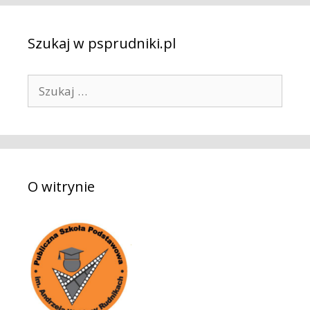
Szukaj w psprudniki.pl
S
z
u
k
a
j
O witrynie
: