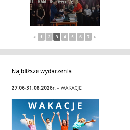
◄
1
2
3
4
5
6
7
►
Najbliższe wydarzenia
27.06-31.08.2026r
. – WAKACJE