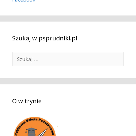
Szukaj w psprudniki.pl
S
z
u
k
a
j
O witrynie
: