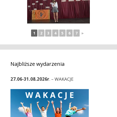
1
2
3
4
5
6
7
►
Najbliższe wydarzenia
27.06-31.08.2026r
. – WAKACJE