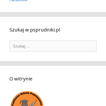
Szukaj w psprudniki.pl
S
z
u
k
a
j
O witrynie
: