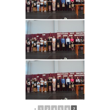
◄
1
2
4
5
6
7