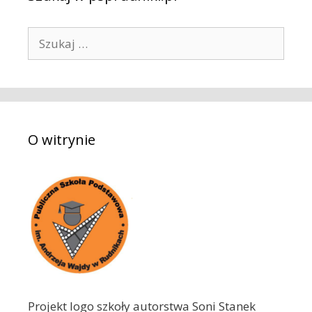
S
z
u
k
a
j
O witrynie
:
Projekt logo szkoły autorstwa Soni Stanek