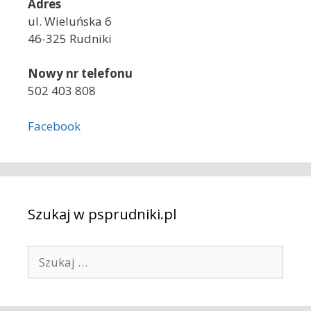
Adres
ul. Wieluńska 6
46-325 Rudniki
Nowy nr telefonu
502 403 808
Facebook
Szukaj w psprudniki.pl
S
z
u
k