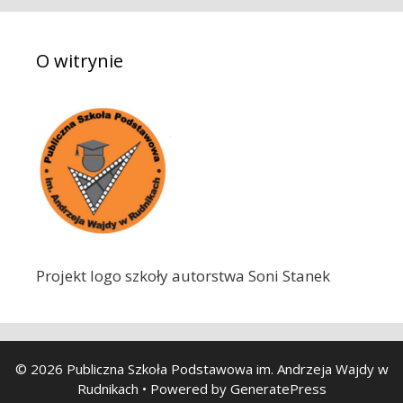
a
j
O witrynie
:
Projekt logo szkoły autorstwa Soni Stanek
© 2026 Publiczna Szkoła Podstawowa im. Andrzeja Wajdy w
Rudnikach
• Powered by
GeneratePress