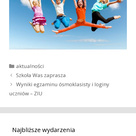
K
aktualności
a
Z
Szkoła Was zaprasza
t
o
Wyniki egzaminu ósmoklasisty i loginy
e
b
uczniów – ZIU
g
a
o
c
r
z
i
w
e
p
Najbliższe wydarzenia
i