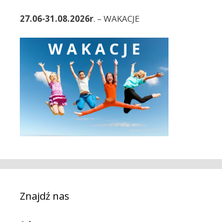
s
27.06-31.08.2026r
. – WAKACJE
y
Znajdź nas