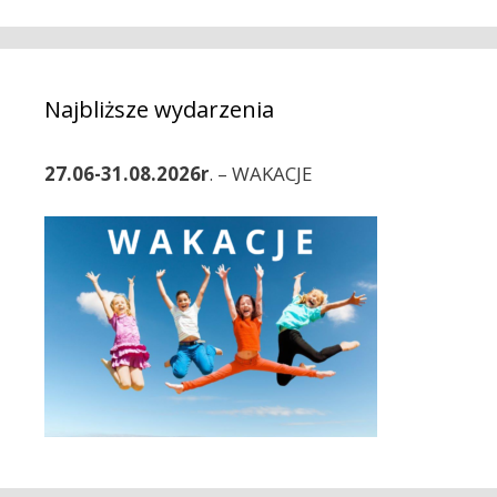
o
e
b
g
a
o
c
Najbliższe wydarzenia
r
z
i
w
e
p
27.06-31.08.2026r
. – WAKACJE
i
s
y