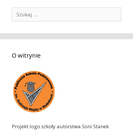
S
z
u
k
a
j
O witrynie
:
Projekt logo szkoły autorstwa Soni Stanek