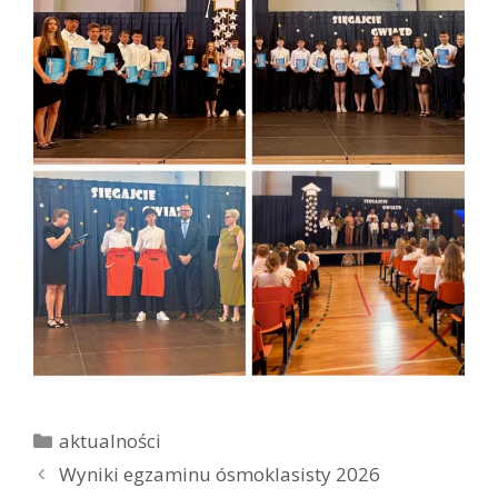
K
aktualności
a
Z
Wyniki egzaminu ósmoklasisty 2026
t