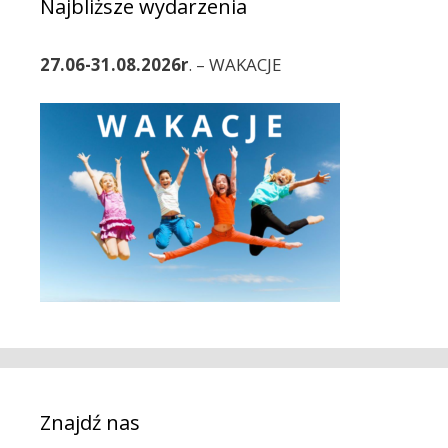
Najbliższe wydarzenia
i
s
27.06-31.08.2026r
. – WAKACJE
y
Znajdź nas