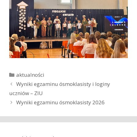
K
aktualności
a
Z
Wyniki egzaminu ósmoklasisty i loginy
t
o
uczniów – ZIU
e
b
Wyniki egzaminu ósmoklasisty 2026
g
a
o
c
r
z
i
w
e
p