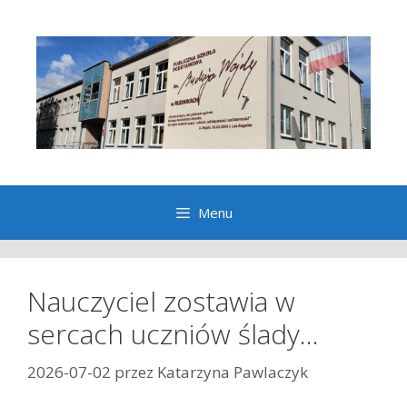
Przeskocz
do
treści
Menu
Nauczyciel zostawia w
sercach uczniów ślady…
2026-07-02
przez
Katarzyna Pawlaczyk