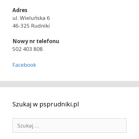
Adres
ul. Wieluńska 6
46-325 Rudniki
Nowy nr telefonu
502 403 808
Facebook
Szukaj w psprudniki.pl
S
z
u