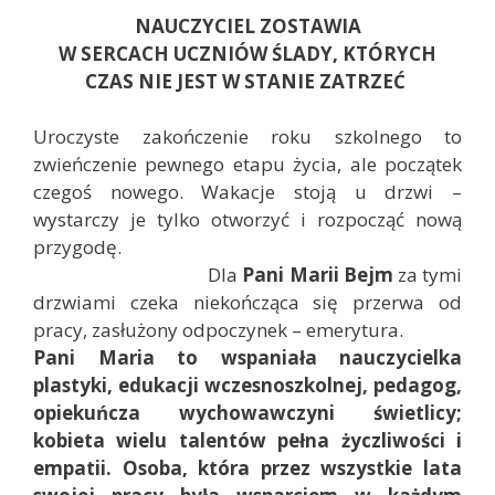
NAUCZYCIEL ZOSTAWIA
W SERCACH UCZNIÓW ŚLADY, KTÓRYCH
CZAS NIE JEST W STANIE ZATRZEĆ
Uroczyste zakończenie roku szkolnego to
zwieńczenie pewnego etapu życia, ale początek
czegoś nowego. Wakacje stoją u drzwi –
wystarczy je tylko otworzyć i rozpocząć nową
przygodę.
Dla
Pani Marii Bejm
za tymi
drzwiami czeka niekończąca się przerwa od
pracy, zasłużony odpoczynek – emerytura.
Pani Maria to wspaniała nauczycielka
plastyki, edukacji wczesnoszkolnej, pedagog,
opiekuńcza wychowawczyni świetlicy;
kobieta wielu talentów pełna życzliwości i
empatii. Osoba, która przez wszystkie lata