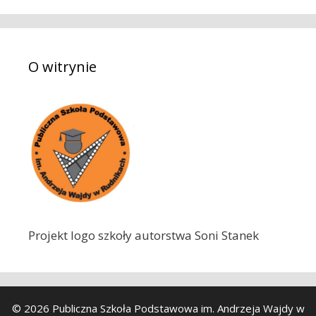
k
a
j
O witrynie
:
Projekt logo szkoły autorstwa Soni Stanek
© 2026 Publiczna Szkoła Podstawowa im. Andrzeja Wajdy w