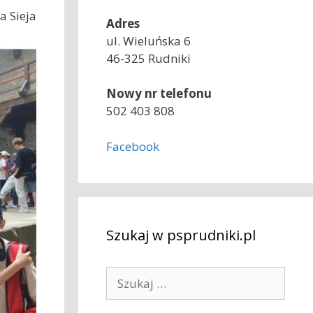
a Sieja
Adres
ul. Wieluńska 6
46-325 Rudniki
Nowy nr telefonu
502 403 808
Facebook
Szukaj w psprudniki.pl
S
z
u