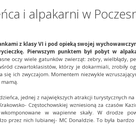
ńca i alpakarni w Poczes
ankami z klasy VI i pod opieką swojej wychowawczyn
wycieczkę. Pierwszym punktem był pobyt w alpak
ne oczy wiele gatunków zwierząt: zebry, wielbłądy, pe
 wśród czwartoklasistów, którzy je dokarmiali, zrobiły 
wała się ich zwyczajom. Momentem niezwykle wzruszając
o mamą.
zieńca, jednej z największych atrakcji turystycznych na
Krakowsko- Częstochowskiej wzniesioną za czasów Kaz
ny wkomponowane w wapienne skały. W drodze pow
ardzo przez nich lubianej- MC Donaldzie. To była bardz