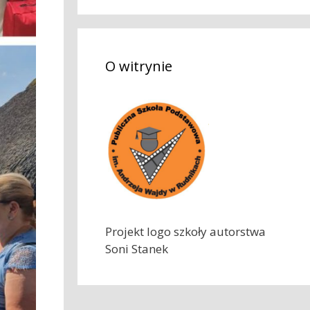
k
a
j
O witrynie
:
Projekt logo szkoły autorstwa
Soni Stanek