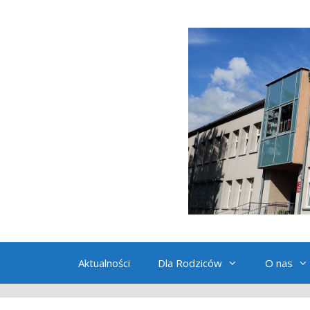
Przeskocz
do
treści
Aktualności
Dla Rodziców
O nas