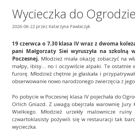
Wycieczka do Ogrodzie
2026-06-22
przez
Katarzyna Pawlaczyk
19 czerwca o 7.30 klasa IV wraz z dwoma koleż
pani Małgorzaty Siei wyruszyła na szkolną 
Poczesnej.
Młodzież miała okazję zobaczyć na włas
małpy, ibisy… no i oczywiście alpaki. Te ostatnie
furorę. Młodzież chętnie je głaskała i przypatry
obserwowanie nowo narodzonego zwierzęcia z jeg
Po pobycie w Poczesnej klasa IV pojechała do Ogrod
Orlich Gniazd. Z uwagą obejrzała warownię Jury 
Wielkiego. Młodzież urzekły malownicze rui
czwartoklasisty pożywili się w restauracji tak b
wycieczka.