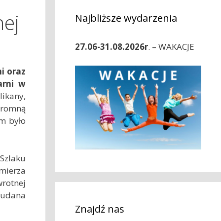
nej
Najbliższe wydarzenia
27.06-31.08.2026r
. – WAKACJE
i oraz
arni w
likany,
ogromną
ym było
 Szlaku
imierza
rotnej
o udana
Znajdź nas