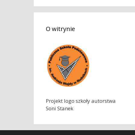
k
a
j
O witrynie
:
Projekt logo szkoły autorstwa
Soni Stanek