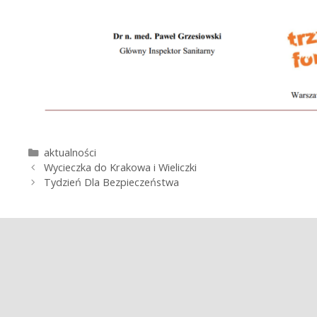
K
aktualności
Z
a
Wycieczka do Krakowa i Wieliczki
o
t
Tydzień Dla Bezpieczeństwa
b
e
a
g
c
o
z
r
w
i
p
e
i
s
y