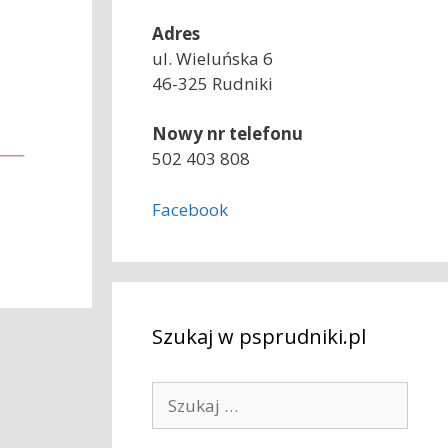
Adres
ul. Wieluńska 6
46-325 Rudniki
Nowy nr telefonu
502 403 808
Facebook
Szukaj w psprudniki.pl
S
z
u