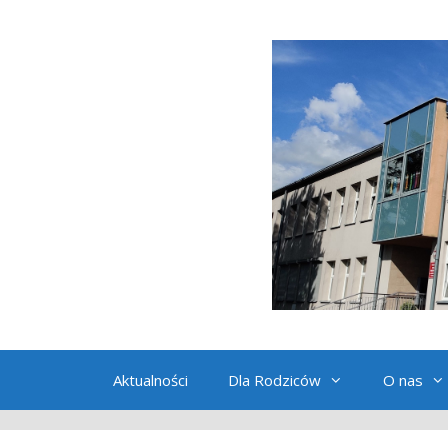
Przeskocz
do
treści
Aktualności
Dla Rodziców
O nas