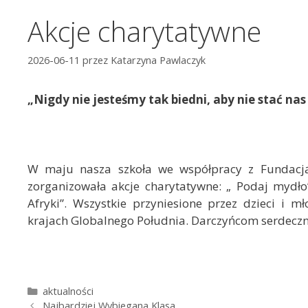
Akcje charytatywne
2026-06-11
przez
Katarzyna Pawlaczyk
„Nigdy nie jesteśmy tak biedni, aby nie stać na
W maju nasza szkoła we współpracy z Fundacją
zorganizowała akcje charytatywne: „ Podaj mydło
Afryki”. Wszystkie przyniesione przez dzieci i 
krajach Globalnego Południa. Darczyńcom serdeczn
K
aktualności
Z
a
Najbardziej Wybiegana Klasa