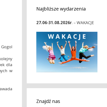
Najbliższe wydarzenia
27.06-31.08.2026r
. – WAKACJE
j Gogol
olejny
wek dla
jnych w
Zawada
Znajdź nas