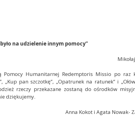
s było na udzielenie innym pomocy”
Mikoła
 Pomocy Humanitarnej Redemptoris Missio po raz k
”, „Kup pan szczotkę”, „Opatrunek na ratunek” i „Ołó
młodzież rzeczy przekazane zostaną do ośrodków misy
ie dziękujemy.
Anna Kokot i Agata Nowak- 