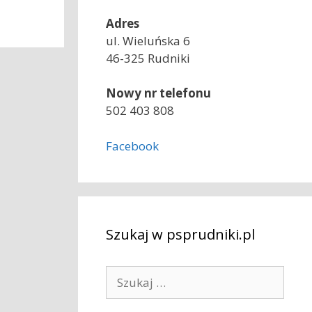
Adres
ul. Wieluńska 6
46-325 Rudniki
Nowy nr telefonu
502 403 808
Facebook
Szukaj w psprudniki.pl
S
z
u