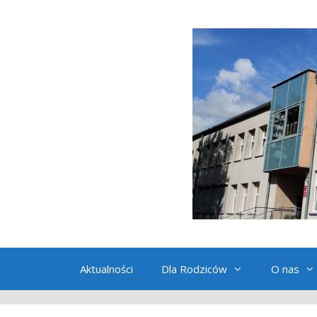
Przeskocz
do
treści
Aktualności
Dla Rodziców
O nas