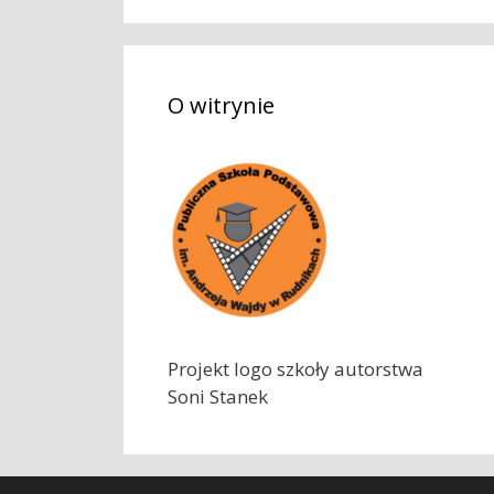
k
a
j
O witrynie
:
Projekt logo szkoły autorstwa
Soni Stanek