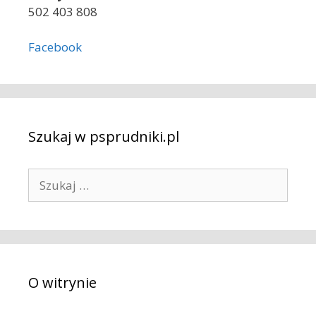
502 403 808
Facebook
Szukaj w psprudniki.pl
S
z
u
k
a
j
O witrynie
: