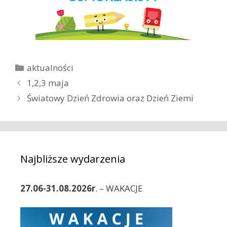
K
aktualności
a
Z
1,2,3 maja
t
o
Światowy Dzień Zdrowia oraz Dzień Ziemi
e
b
g
a
o
c
r
z
i
w
Najbliższe wydarzenia
e
p
i
27.06-31.08.2026r
. – WAKACJE
s
y