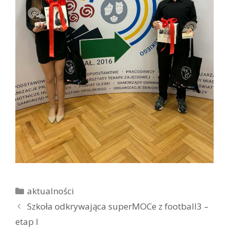
K
aktualności
a
Z
Szkoła odkrywająca superMOCe z football3 –
t
o
etap I
e