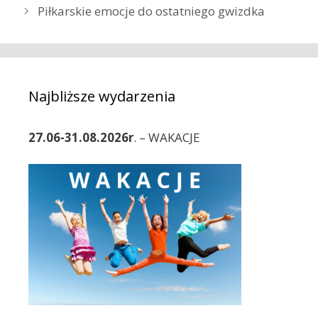
b
Piłkarskie emocje do ostatniego gwizdka
g
a
o
c
r
z
i
w
e
p
Najbliższe wydarzenia
i
s
27.06-31.08.2026r
. – WAKACJE
y