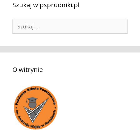
Szukaj w psprudniki.pl
S
z
u
k
a
j
O witrynie
: