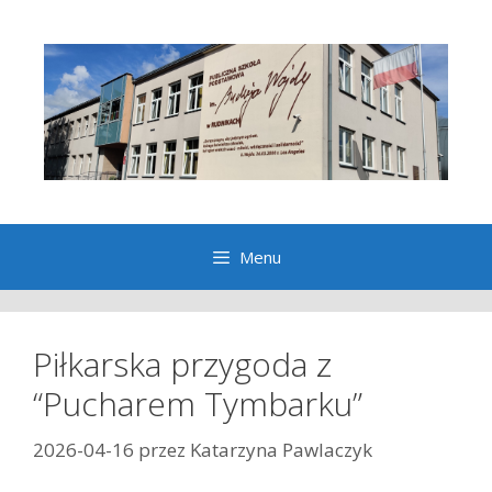
Przeskocz
do
treści
Menu
Piłkarska przygoda z
“Pucharem Tymbarku”
2026-04-16
przez
Katarzyna Pawlaczyk