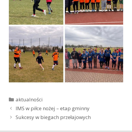
K
aktualności
a
Z
IMS w piłce nożej – etap gminny
t
o
Sukcesy w biegach przełajowych
e
b
g
a