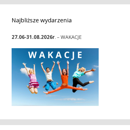
o
c
r
z
i
w
Najbliższe wydarzenia
e
p
i
27.06-31.08.2026r
. – WAKACJE
s
y