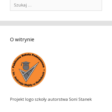
S
z
u
k
a
j
O witrynie
:
Projekt logo szkoły autorstwa Soni Stanek