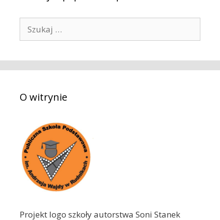
S
z
u
k
a
j
O witrynie
:
Projekt logo szkoły autorstwa Soni Stanek