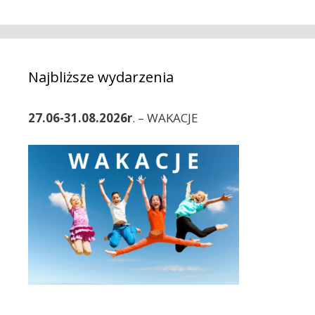
a
o
c
r
z
i
w
e
p
Najbliższe wydarzenia
i
s
27.06-31.08.2026r
. – WAKACJE
y