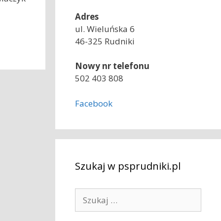
Adres
ul. Wieluńska 6
46-325 Rudniki
Nowy nr telefonu
502 403 808
Facebook
Szukaj w psprudniki.pl
S
z
u