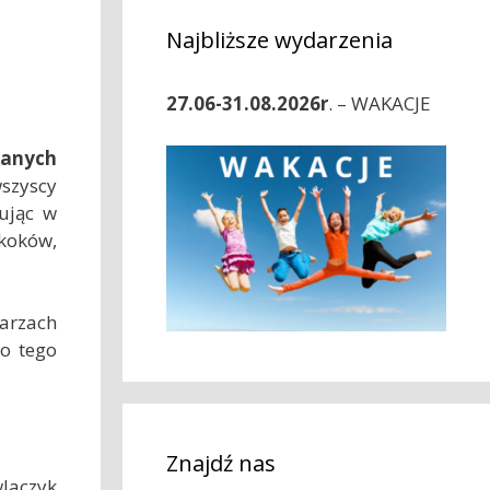
Najbliższe wydarzenia
27.06-31.08.2026r
. – WAKACJE
wanych
szyscy
tując w
skoków,
warzach
Bo tego
Znajdź nas
laczyk