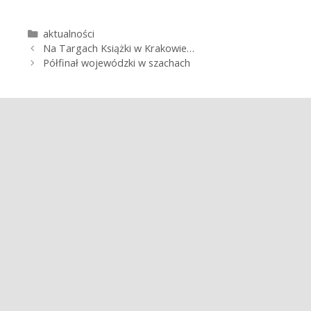
K
aktualności
Z
a
Na Targach Książki w Krakowie…
o
t
Półfinał wojewódzki w szachach
b
e
a
g
c
o
z
r
w
i
p
e
i
s
y