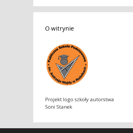
k
a
j
O witrynie
:
Projekt logo szkoły autorstwa
Soni Stanek