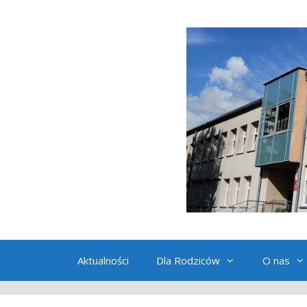
Przeskocz
do
treści
Aktualności
Dla Rodziców
O nas