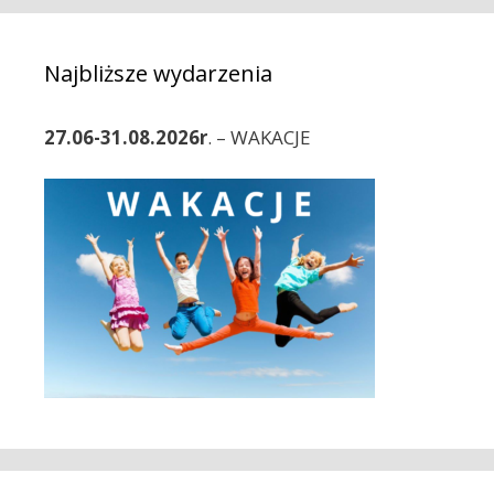
o
c
r
z
i
w
Najbliższe wydarzenia
e
p
i
27.06-31.08.2026r
. – WAKACJE
s
y