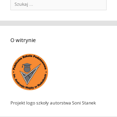
S
z
u
k
a
j
O witrynie
:
Projekt logo szkoły autorstwa Soni Stanek