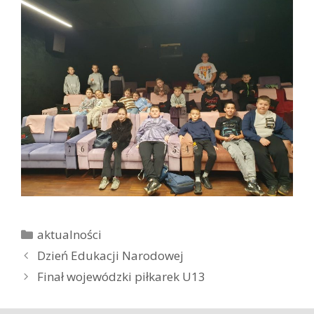
K
aktualności
a
Z
Dzień Edukacji Narodowej
t
o
Finał wojewódzki piłkarek U13
e
b
g
a