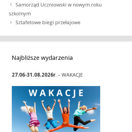
a
Z
Samorząd Uczniowski w nowym roku
t
o
szkolnym
e
b
Sztafetowe biegi przełajowe
g
a
o
c
r
z
i
w
e
p
Najbliższe wydarzenia
i
s
27.06-31.08.2026r
. – WAKACJE
y