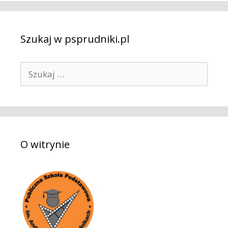
Szukaj w psprudniki.pl
S
z
u
k
a
j
O witrynie
: