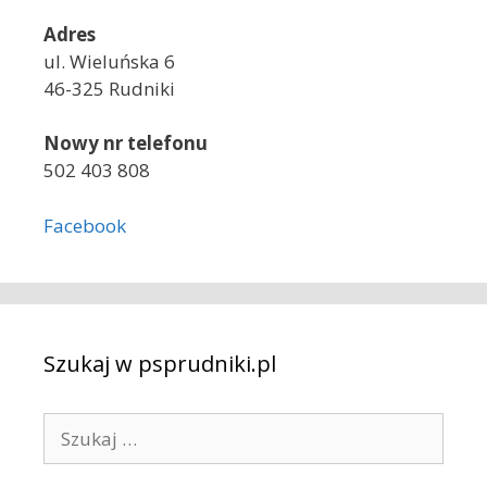
Adres
ul. Wieluńska 6
46-325 Rudniki
Nowy nr telefonu
502 403 808
Facebook
Szukaj w psprudniki.pl
S
z
u