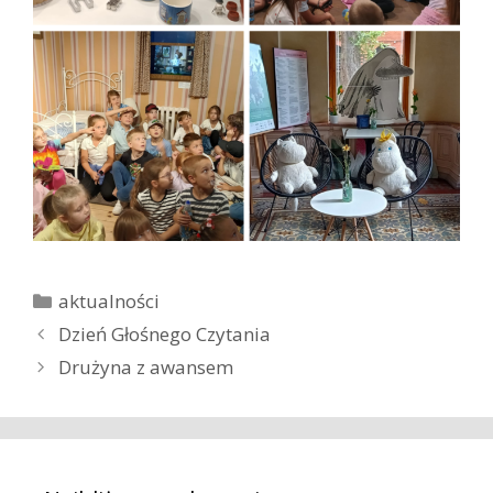
K
aktualności
a
Z
Dzień Głośnego Czytania
t
o
Drużyna z awansem
e
b
g
a
o
c
r
z
i