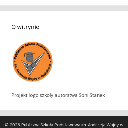
k
a
j
O witrynie
:
Projekt logo szkoły autorstwa Soni Stanek
© 2026 Publiczna Szkoła Podstawowa im. Andrzeja Wajdy w