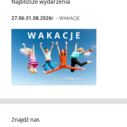
w
Najbliższe wydarzenia
e
p
i
27.06-31.08.2026r
. – WAKACJE
s
y
Znajdź nas