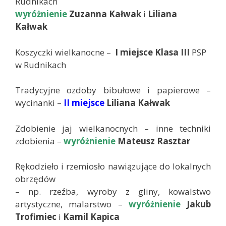
Rudnikach
wyróżnienie
Zuzanna Kałwak
i
Liliana
Kałwak
Koszyczki wielkanocne –
I miejsce
Klasa III
PSP
w Rudnikach
Tradycyjne ozdoby bibułowe i papierowe –
wycinanki –
II miejsce
Liliana Kałwak
Zdobienie jaj wielkanocnych – inne techniki
zdobienia –
wyróżnienie
Mateusz Rasztar
Rękodzieło i rzemiosło nawiązujące do lokalnych
obrzędów
– np. rzeźba, wyroby z gliny, kowalstwo
artystyczne, malarstwo –
wyróżnienie
Jakub
Trofimiec
i
Kamil Kapica