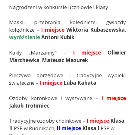
Nagrodzeni w konkursie uczniowie i klasy.
Maski, przebrania kolędnicze, gwiazdy
kolędnicze –
I miejsce
Wiktoria Kubaszewska
,
wyróżnienie
Antoni Kubik
Kukły „Marzanny” –
I miejsce
Oliwier
Marchewka
,
Mateusz Mazurek
Pieczywo obrzędowe i tradycyjne wypieki
świąteczne –
I miejsce
Luba Kabata
Ozdoby koronkowe i wyszywane –
I miejsce
Jakub Trofimiec
Tradycyjne ozdoby choinkowe –
I miejsce
Klasa
II
PSP w Rudnikach,
II miejsce
Klasa I
PSP w