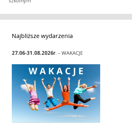
szkolnym
o
c
r
z
i
w
e
p
i
Najbliższe wydarzenia
s
y
27.06-31.08.2026r
. – WAKACJE