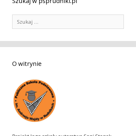
Szukaj w psprudniki.pl
S
z
u
k
a
j
O witrynie
: