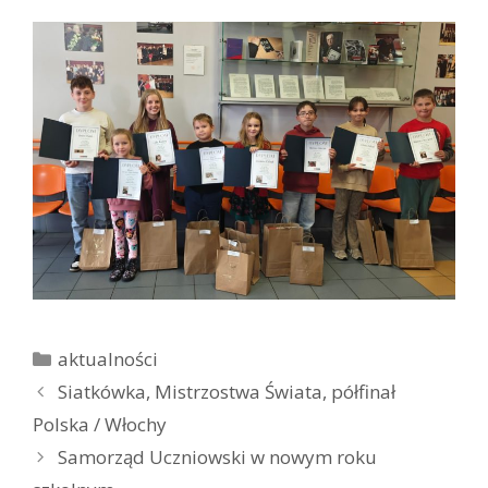
K
aktualności
a
Z
Siatkówka, Mistrzostwa Świata, półfinał
t
o
Polska / Włochy
e
b
Samorząd Uczniowski w nowym roku
g
a