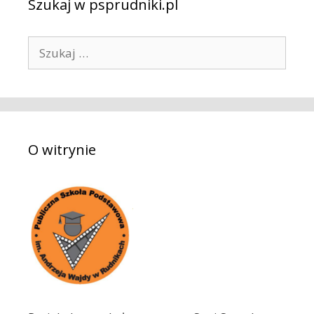
Szukaj w psprudniki.pl
S
z
u
k
a
j
O witrynie
: