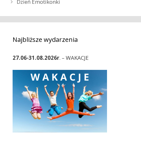
Dzień Emotikonki
e
b
g
a
o
c
r
z
i
w
Najbliższe wydarzenia
e
p
i
27.06-31.08.2026r
. – WAKACJE
s
y