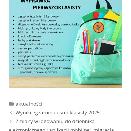
K
aktualności
a
Z
Wyniki egzaminu ósmoklasisty 2025
t
o
Zmiany w logowaniu do dziennika
e
b
elektronicznego i aplikacji mobilnej, migracja