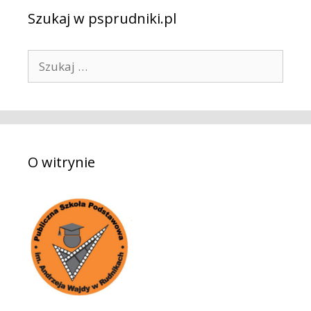
Szukaj w psprudniki.pl
S
z
u
k
a
j
O witrynie
: