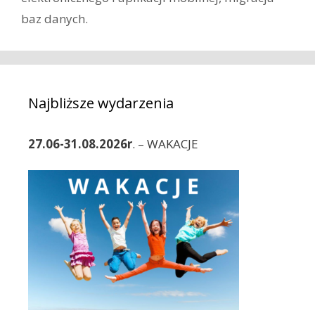
g
a
baz danych.
o
c
r
z
i
w
e
p
i
Najbliższe wydarzenia
s
y
27.06-31.08.2026r
. – WAKACJE