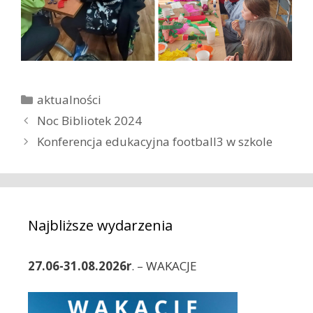
K
aktualności
a
Z
Noc Bibliotek 2024
t
o
Konferencja edukacyjna football3 w szkole
e
b
g
a
o
c
r
z
i
w
Najbliższe wydarzenia
e
p
i
27.06-31.08.2026r
. – WAKACJE
s
y