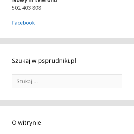
Nowy nr telefonu
502 403 808
Facebook
Szukaj w psprudniki.pl
S
z
u
k
a
j
O witrynie
: