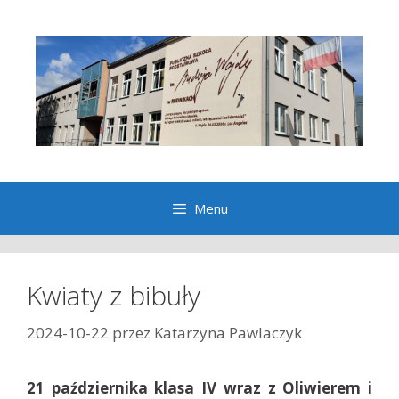
Przeskocz
do
treści
Menu
Kwiaty z bibuły
2024-10-22
przez
Katarzyna Pawlaczyk
21 października klasa IV wraz z Oliwierem i