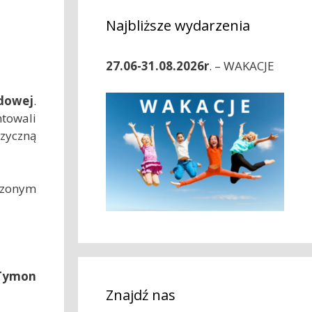
Najbliższe wydarzenia
27.06-31.08.2026r
. – WAKACJE
odowej
.
ntowali
uzyczną
odzonym
 Tymon
Znajdź nas