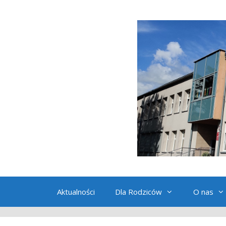
Przeskocz
do
treści
Aktualności
Dla Rodziców
O nas