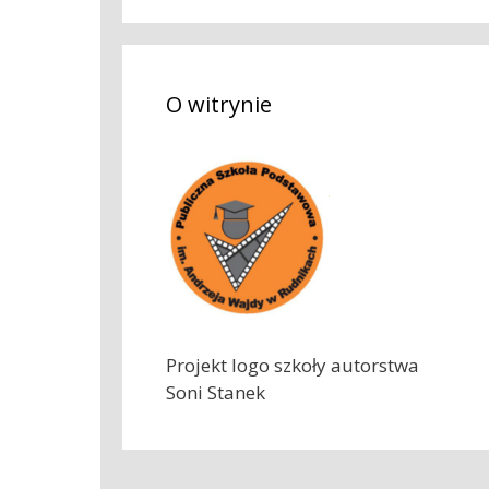
k
a
j
O witrynie
:
Projekt logo szkoły autorstwa
Soni Stanek