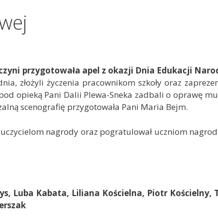
wej
czyni przygotowała apel z okazji Dnia Edukacji Nar
dnia, złożyli życzenia pracownikom szkoły oraz zapreze
VII pod opieką Pani Dalii Plewa-Sneka zadbali o oprawę m
rzalną scenografię przygotowała Pani Maria Bejm.
nauczycielom nagrody oraz pogratulował uczniom nagr
s, Luba Kabata, Liliana Kościelna, Piotr Kościelny,
erszak