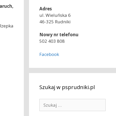
aruch,
Adres
ul. Wieluńska 6
46-325 Rudniki
Rzepka
Nowy nr telefonu
502 403 808
Facebook
Szukaj w psprudniki.pl
S
z
u