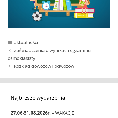
K
aktualności
a
Z
Zaświadczenia o wynikach egzaminu
t
o
ósmoklasisty.
e
b
Rozkład dowozów i odwozów
g
a
o
c
r
z
i
w
e
p
Najbliższe wydarzenia
i
s
27.06-31.08.2026r
. – WAKACJE
y