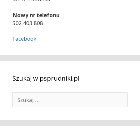
Nowy nr telefonu
502 403 808
Facebook
Szukaj w psprudniki.pl
S
z
u
k
a
j