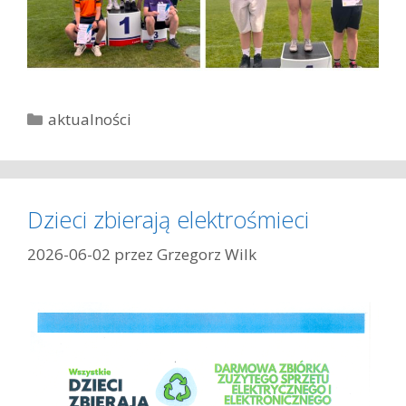
K
aktualności
a
t
e
g
Dzieci zbierają elektrośmieci
o
r
2026-06-02
przez
Grzegorz Wilk
i
e