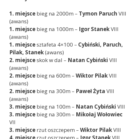
1. miejsce
bieg na 2000m –
Tymon Paruch
VIII
(awans)
1. miejsce
bieg na 1000m –
Igor Stanek
VIII
(awans)
1. miejsce
sztafeta 4×100 –
Cybiński, Paruch,
Pilak, Stanek
(awans)
2. miejsce
skok w dal –
Natan Cybiński
VIII
(awans)
2. miejsce
bieg na 600m –
Wiktor Pilak
VIII
(awans)
2. miejsce
bieg na 300m –
Paweł Żyta
VIII
(awans)
3. miejsce
bieg na 100m –
Natan Cybiński
VIII
3. miejsce
bieg na 300m –
Mikołaj Wołowiec
VII
3. miejsce
rzut oszczepem –
Wiktor Pilak
VIII
4. miejsce
rzut oszczepem –
Igor Stanek
VIII