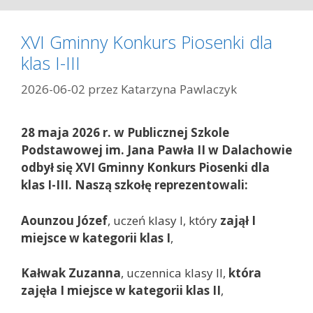
e
g
XVI Gminny Konkurs Piosenki dla
o
klas I-III
r
i
2026-06-02
przez
Katarzyna Pawlaczyk
e
28 maja 2026 r. w Publicznej Szkole
Podstawowej im. Jana Pawła II w Dalachowie
odbył się XVI Gminny Konkurs Piosenki dla
klas I-III. Naszą szkołę reprezentowali:
Aounzou Józef
, uczeń klasy I, który
zajął I
miejsce w kategorii klas I
,
Kałwak Zuzanna
, uczennica klasy II,
która
zajęła I miejsce w kategorii klas II
,