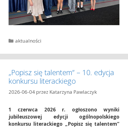
K
aktualności
a
t
e
g
„Popisz się talentem” – 10. edycja
o
konkursu literackiego
r
i
2026-06-04
przez
Katarzyna Pawlaczyk
e
1 czerwca 2026 r. ogłoszono wyniki
jubileuszowej edycji ogólnopolskiego
konkursu literackiego „Popisz się talentem”