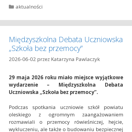
K
aktualności
a
t
e
g
Międzyszkolna Debata Uczniowska
o
„Szkoła bez przemocy”
r
i
2026-06-02
przez
Katarzyna Pawlaczyk
e
29 maja 2026 roku miało miejsce wyjątkowe
wydarzenie – Międzyszkolna Debata
Uczniowska „Szkoła bez przemocy”.
Podczas spotkania uczniowie szkół powiatu
oleskiego z ogromnym zaangażowaniem
rozmawiali o przemocy rówieśniczej, hejcie,
wykluczeniu, ale także o budowaniu bezpiecznej