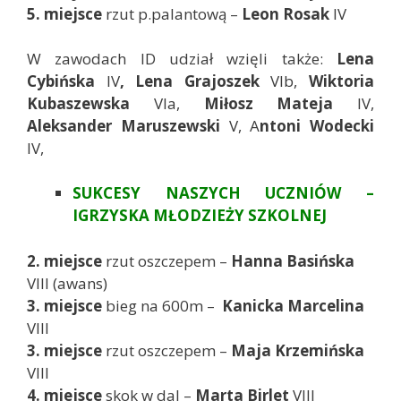
5. miejsce
rzut p.palantową –
Leon Rosak
IV
W zawodach ID udział wzięli także:
Lena
Cybińska
IV
, Lena Grajoszek
VIb,
Wiktoria
Kubaszewska
VIa,
Miłosz Mateja
IV,
Aleksander Maruszewski
V, A
ntoni Wodecki
IV,
SUKCESY NASZYCH UCZNIÓW –
IGRZYSKA MŁODZIEŻY SZKOLNEJ
2. miejsce
rzut oszczepem –
Hanna Basińska
VIII (awans)
3. miejsce
bieg na 600m –
Kanicka Marcelina
VIII
3. miejsce
rzut oszczepem –
Maja Krzemińska
VIII
4. miejsce
skok w dal –
Marta Birlet
VIII