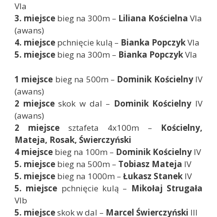
VIa
3. miejsce
bieg na 300m –
Liliana Kościelna
VIa
(awans)
4. miejsce
pchnięcie kulą –
Bianka Popczyk
VIa
5. miejsce
bieg na 300m –
Bianka Popczyk
VIa
1 miejsce
bieg na 500m –
Dominik Kościelny
IV
(awans)
2 miejsce
skok w dal –
Dominik Kościelny
IV
(awans)
2 miejsce
sztafeta 4x100m –
Kościelny,
Mateja, Rosak, Świerczyński
4 miejsce
bieg na 100m –
Dominik Kościelny
IV
5. miejsce
bieg na 500m –
Tobiasz Mateja
IV
5. miejsce
bieg na 1000m –
Łukasz Stanek
IV
5. miejsce
pchnięcie kulą –
Mikołaj Strugała
VIb
5. miejsce
skok w dal –
Marcel Świerczyński
III