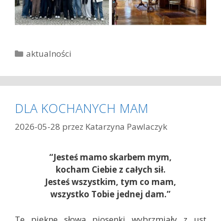
K
aktualności
a
t
e
g
DLA KOCHANYCH MAM
o
r
2026-05-28
przez
Katarzyna Pawlaczyk
i
e
“Jesteś mamo skarbem mym,
kocham Ciebie z całych sił.
Jesteś wszystkim, tym co mam,
wszystko Tobie jednej dam.”
Te piękne słowa piosenki wybrzmiały z ust