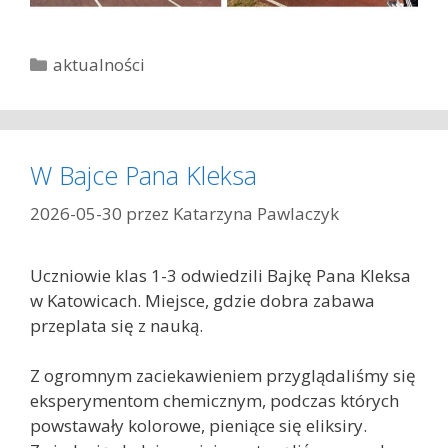
K
aktualności
a
t
e
g
W Bajce Pana Kleksa
o
r
2026-05-30
przez
Katarzyna Pawlaczyk
i
e
Uczniowie klas 1-3 odwiedzili Bajkę Pana Kleksa
w Katowicach. Miejsce, gdzie dobra zabawa
przeplata się z nauką.
Z ogromnym zaciekawieniem przyglądaliśmy się
eksperymentom chemicznym, podczas których
powstawały kolorowe, pieniące się eliksiry.