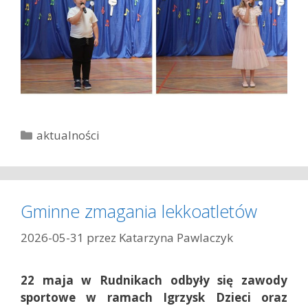
K
aktualności
a
t
e
g
Gminne zmagania lekkoatletów
o
r
2026-05-31
przez
Katarzyna Pawlaczyk
i
e
22 maja w Rudnikach odbyły się zawody
sportowe w ramach Igrzysk Dzieci oraz