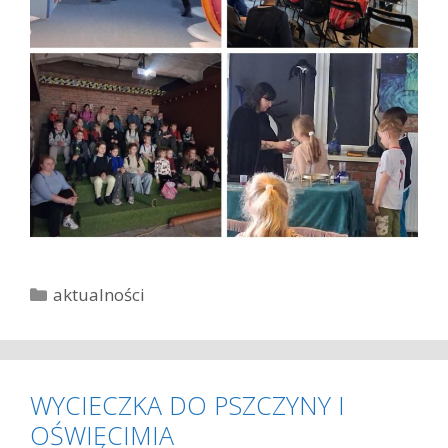
K
aktualności
a
t
e
g
WYCIECZKA DO PSZCZYNY I
o
OŚWIĘCIMIA
r