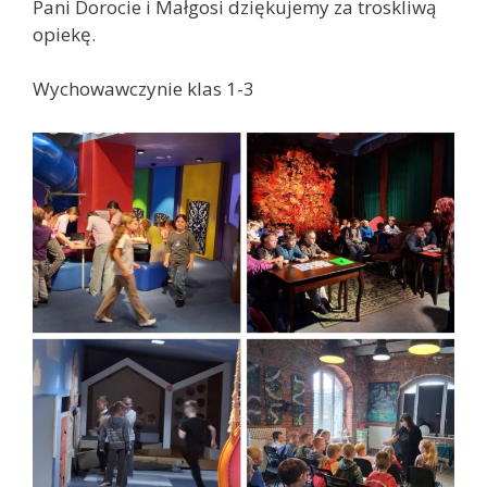
Pani Dorocie i Małgosi dziękujemy za troskliwą
opiekę.
Wychowawczynie klas 1-3