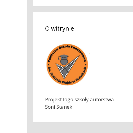
k
a
j
O witrynie
:
Projekt logo szkoły autorstwa
Soni Stanek