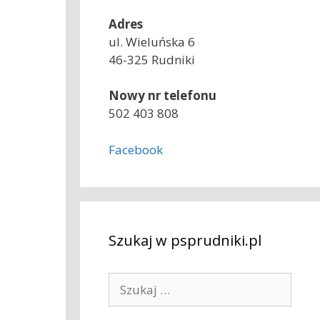
Adres
ul. Wieluńska 6
46-325 Rudniki
Nowy nr telefonu
502 403 808
Facebook
Szukaj w psprudniki.pl
S
z
u