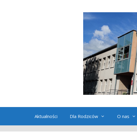
Przeskocz
do
treści
Aktualności
Dla Rodziców
O nas